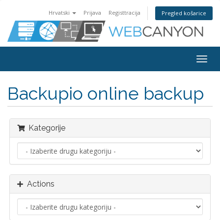
Hrvatski
Prijava
Registtracija
Pregled košarice
Togg
navig
Backupio online backup
Kategorije
Actions