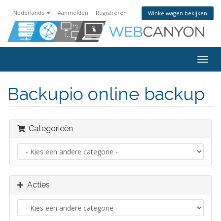
Nederlands
Aanmelden
Registreren
Winkelwagen bekijken
Navig
in-/u
Backupio online backup
Categorieën
Acties