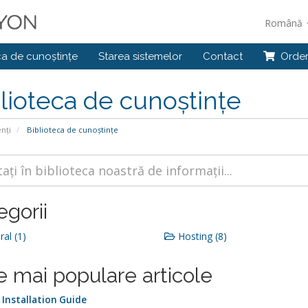
Română
ca de cunoștințe
Starea sistemelor
Contact
Orde
lioteca de cunoștințe
enți
Biblioteca de cunoștințe
egorii
al (1)
Hosting (8)
e mai populare articole
 Installation Guide