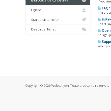
Biblioteca de cunoștințe
If you don
FAQ/T
Fișiere
This arti
HiPay
Starea sistemelor
The HiPay 
Deschide Tichet
Openi
To signup
Suppo
When you 
Copyright © 2026 Webcanyon. Toate drepturile rezervate.