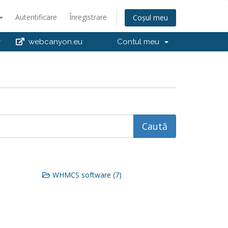
Autentificare
Înregistrare
Coșul meu
r
webcanyon.eu
Contul meu
WHMCS software (7)