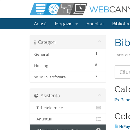
Acasă
Magazin
Anunțuri
Bibliote
Bib
Categorii
1
General
Portal cli
8
Hosting
7
WHMCS software
Cat
Asistență
Gener
Tichetele mele
Cel
Anunțuri
HiPay