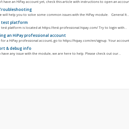
't have an HiPay account yet, check this article with instructions to open an account
roubleshooting
cle will help you to solve some common issues with the HiPay module. General It..
 test platform
test platform is located at https://test-professional.hipay.com/ Try to login with...
ng an HiPay professional account
 for a HiPay professional account, go to https://hipay.com/en/signup. Your account w
rt & debug info
have any issue with the module, we are here to help. Please check out our...