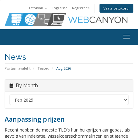
Estonian
Logi sisse
Registreeri
Vaata ostukorvi
Togg
navig
News
Portaali avaleht
Teated
Aug 2026
By Month
Aanpassing prijzen
Recent hebben de meeste TLD's hun bulkprijzen aangepast als
gevolg van indexatie, wisselkoersschommelingen en stijgende