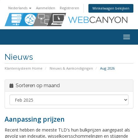
Nederlands
Aanmelden
Registreren
Winkelwagen bekijken
Navig
in-/u
Nieuws
Klantensysteem Home
Nieuws & Aankondigingen
Aug 2026
Sorteren op maand
Aanpassing prijzen
Recent hebben de meeste TLD's hun bulkprijzen aangepast als
gevolg van indexatie, wisselkoersschommelingen en stijgende