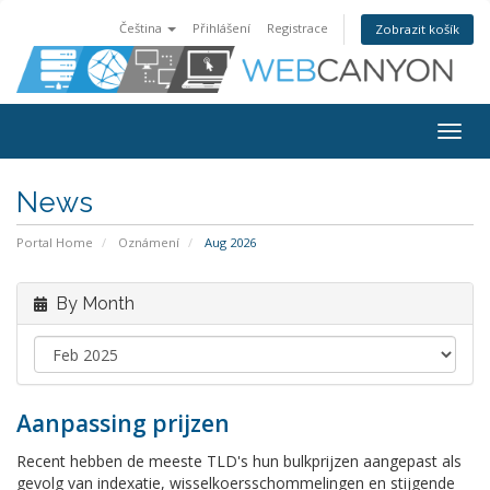
Čeština
Přihlášení
Registrace
Zobrazit košík
Togg
navig
News
Portal Home
Oznámení
Aug 2026
By Month
Aanpassing prijzen
Recent hebben de meeste TLD's hun bulkprijzen aangepast als
gevolg van indexatie, wisselkoersschommelingen en stijgende