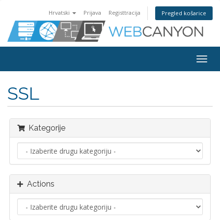
Hrvatski
Prijava
Registtracija
Pregled košarice
Togg
navig
SSL
Kategorije
Actions