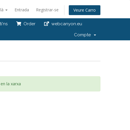
alà
Entrada
Registrar-se
Veure Carro
i'ns
Order
webcanyon.eu
Compte
 en la xarxa