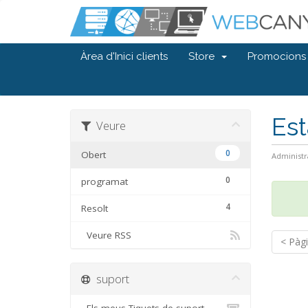
Àrea d'Inici clients
Store
Promocions
Est
Veure
0
Obert
Administr
0
programat
4
Resolt
Veure RSS
< Pàgi
suport