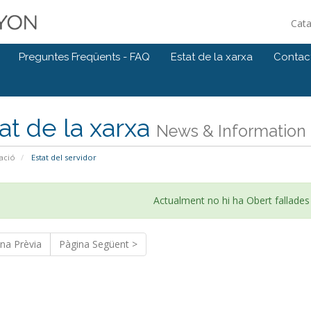
Cat
Preguntes Freqüents - FAQ
Estat de la xarxa
Contact
at de la xarxa
News & Information
ació
Estat del servidor
Actualment no hi ha Obert fallades
na Prèvia
Pàgina Següent >