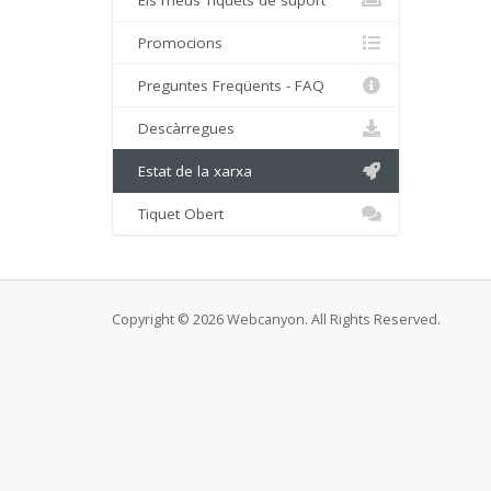
Els meus Tiquets de suport
Promocions
Preguntes Freqüents - FAQ
Descàrregues
Estat de la xarxa
Tiquet Obert
Copyright © 2026 Webcanyon. All Rights Reserved.